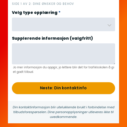
i
SIDE 1 AV 2: DINE ØNSKER OG BEHOV
n
Velg type opplæring
*
n
h
o
l
Supplerende informasjon (valgfritt)
d
Jo mer informasjon du oppgir, jo lettere blir det for trafikkskolen å gi
et godt tilbud.
Neste: Din kontaktinfo
Din kontakt­informasjon blir utelukkende brukt i forbindelse med
tilbuds­forespørselen. Dine person­­opplysninger utleveres ikke til
uvedkommende.