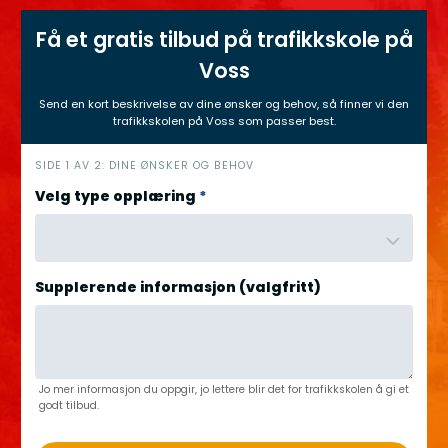
Få et gratis tilbud på trafikkskole på
Voss
Send en kort beskrivelse av dine ønsker og behov, så finner vi den
trafikkskolen på Voss som passer best.
h
SIDE 1 AV 2: DINE ØNSKER OG BEHOV
e
Velg type opplæring
*
r
o
Supplerende informasjon (valgfritt)
Jo mer informasjon du oppgir, jo lettere blir det for trafikkskolen å gi et
godt tilbud.