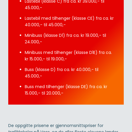
Lastebil (klasse C) fra ca. kr 39.000,- til
45.000,-
Lastebil med tilhenger (klasse CE) fra ca. kr
40.000,- til 45.000,-
Minibuss (klasse D1) fra ca. kr 19.000,- til
24.000,-
Minibuss med tilhenger (klasse D1E) fra ca.
kr 15.000,- til 19.000,-
Buss (klasse D) fra ca. kr 40.000,- til
45.000,-
Buss med tilhenger (klasse DE) fra ca. kr
15.000,- til 20.000,-
De oppgitte prisene er gjennomsnittspriser for
trafikkskoler på Voss, og de aller fleste elevene lander