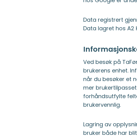
hos Google er unde
Data registrert gje
Data lagret hos A2 
Informasjonsk
Ved besøk på TaFøre
brukerens enhet. In
når du besøker et ne
mer brukertilpasset
forhåndsutfylte felt
brukervennlig.
Lagring av opplysni
bruker både har blit