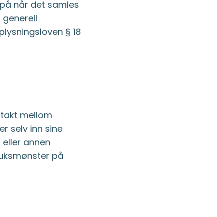
 på når det samles
 generell
lysningsloven § 18
ntakt mellom
r selv inn sine
d eller annen
bruksmønster på