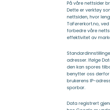
På våre nettsider b
Dette er verktøy so
nettsiden, hvor len
TaFørerkort.no, ved
forbedre våre netts
effektivitet av mark
Standardinnstillinge
adresser. Ifølge Da
den kan spores tilb
benytter oss derfo
brukerens IP-adresse
sporbar.
Data registrert gje