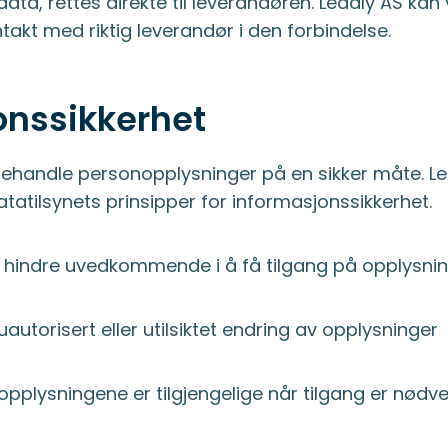
data, rettes direkte til leverandøren. Leadly AS kan
akt med riktig leverandør i den forbindelse.
onssikkerhet
 behandle personopplysninger på en sikker måte. Le
atatilsynets prinsipper for informasjonssikkerhet.
 hindre uvedkommende i å få tilgang på opplysni
autorisert eller utilsiktet endring av opplysninger
opplysningene er tilgjengelige når tilgang er nødv