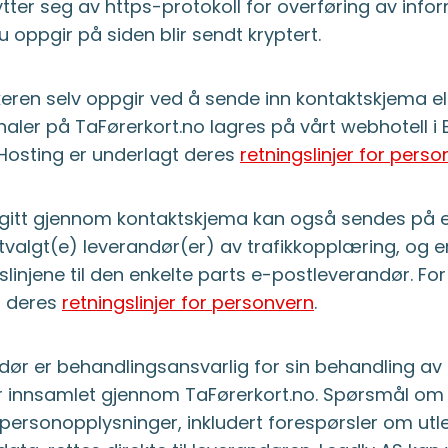
tter seg av https-protokoll for overføring av info
u oppgir på siden blir sendt kryptert.
eren selv oppgir ved å sende inn kontaktskjema e
er på TaFørerkort.no lagres på vårt webhotell i 
Hosting er underlagt deres
retningslinjer for pers
itt gjennom kontaktskjema kan også sendes på e-
e utvalgt(e) leverandør(er) av trafikkopplæring, og 
linjene til den enkelte parts e-postleverandør. For
 deres
retningslinjer for personvern
.
dør er behandlingsansvarlig for sin behandling av
 innsamlet gjennom TaFørerkort.no. Spørsmål om
personopplysninger, inkludert forespørsler om utle