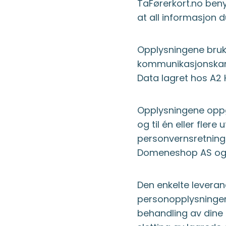
TaFørerkort.no beny
at all informasjon d
Opplysningene bruk
kommunikasjonskanal
Data lagret hos A2 
Opplysningene oppg
og til én eller fler
personvernsretnings
Domeneshop AS og
Den enkelte leveran
personopplysninger
behandling av dine 