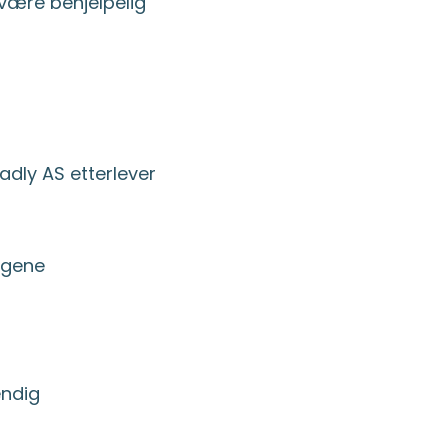
 være behjelpelig
adly AS etterlever
ngene
endig