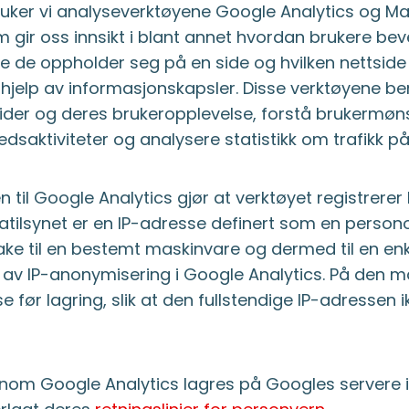
ruker vi analyseverktøyene Google Analytics og M
m gir oss innsikt i blant annet hvordan brukere be
ge de oppholder seg på en side og hvilken nettside
 hjelp av informasjonskapsler. Disse verktøyene ben
ider og deres brukeropplevelse, forstå brukermøn
edsaktiviteter og analysere statistikk om trafikk på
n til Google Analytics gjør at verktøyet registrere
tatilsynet er en IP-adresse definert som en person
ake til en bestemt maskinvare og dermed til en enk
r av IP-anonymisering i Google Analytics. På den
 før lagring, slik at den fullstendige IP-adressen ikk
nnom Google Analytics lagres på Googles servere i