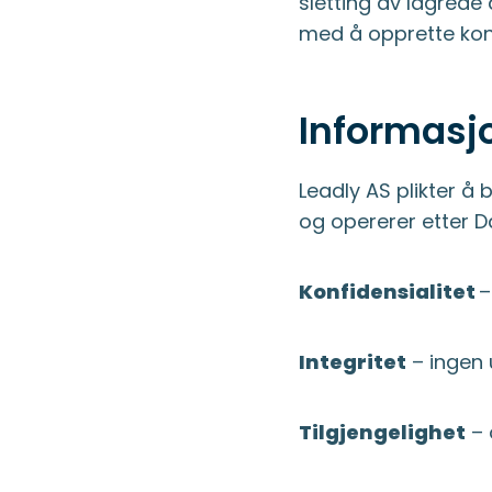
sletting av lagrede 
med å opprette kont
Informasj
Leadly AS plikter å
og opererer etter D
Konfidensialitet
–
Integritet
– ingen u
Tilgjengelighet
– 