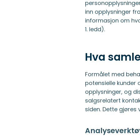
personopplysninger.
inn opplysninger fr
informasjon om hvo
1. ledd).
Hva samler
Formålet med behan
potensielle kunder 
opplysninger, og diss
salgsrelatert konta
siden. Dette gjøres
Analyseverktø