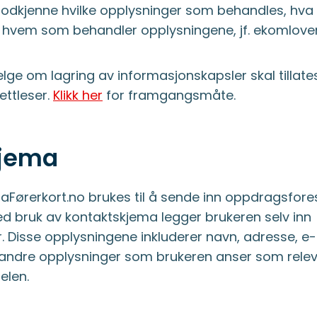
 godkjenne hvilke opplysninger som behandles, hv
 hvem som behandler opplysningene, jf. ekomlove
lge om lagring av informasjonskapsler skal tillates 
ettleser.
Klikk her
for framgangsmåte.
kjema
aFørerkort.no brukes til å sende inn oppdragsfor
ed bruk av kontaktskjema legger brukeren selv inn
 Disse opplysningene inkluderer navn, adresse, e-
ndre opplysninger som brukeren anser som relev
elen.