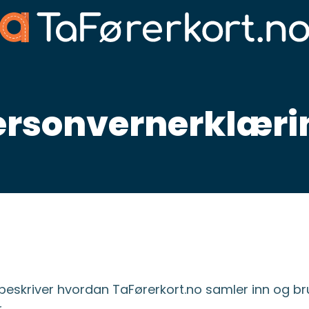
ersonvernerklæri
beskriver hvordan TaFørerkort.no samler inn og br
.