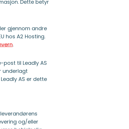
rmasjon. Dette betyr
ller gjennom andre
EU hos A2 Hosting.
onvern
.
post til Leadly AS
er underlagt
 Leadly AS er dette
 leverandørens
vering og/eller