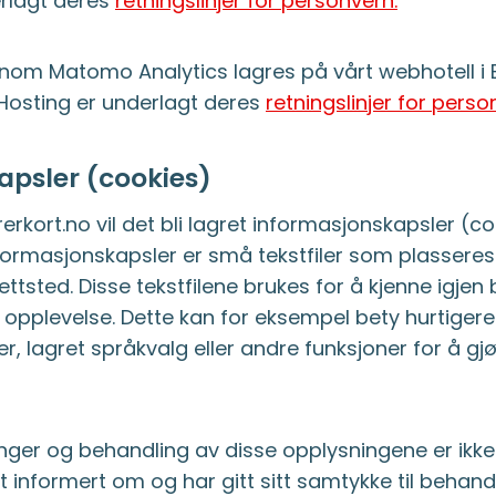
rlagt deres
retningslinjer for personvern.
nnom Matomo Analytics lagres på vårt webhotell i 
Hosting er underlagt deres
retningslinjer for pers
apsler (cookies)
rkort.no vil det bli lagret informasjonskapsler (c
formasjonskapsler er små tekstfiler som plassere
ttsted. Disse tekstfilene brukes for å kjenne igjen 
 opplevelse. Dette kan for eksempel bety hurtigere 
er, lagret språkvalg eller andre funksjoner for å g
nger og behandling av disse opplysningene er ikke
t informert om og har gitt sitt samtykke til behand