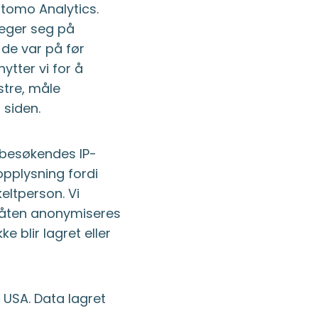
atomo Analytics.
veger seg på
 de var på før
ytter vi for å
stre, måle
 siden.
r besøkendes IP-
opplysning fordi
eltperson. Vi
 måten anonymiseres
e blir lagret eller
 USA. Data lagret