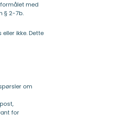
a formålet med
n § 2-7b.
eller ikke. Dette
espørsler om
post,
ant for