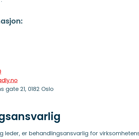
asjon:
0
dly.no
 gate 21, 0182 Oslo
gsansvarlig
ig leder, er behandlingsansvarlig for virksomhete