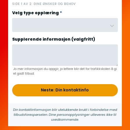
i
SIDE 1 AV 2: DINE ØNSKER OG BEHOV
n
Velg type opplæring
*
n
h
o
l
Supplerende informasjon (valgfritt)
d
Jo mer informasjon du oppgir, jo lettere blir det for trafikkskolen å gi
et godt tilbud.
Neste: Din kontaktinfo
Din kontakt­informasjon blir utelukkende brukt i forbindelse med
tilbuds­forespørselen. Dine person­­opplysninger utleveres ikke til
uvedkommende.