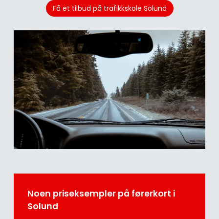
Få et tilbud på trafikkskole Solund
Noen priseksempler på førerkort i
Solund