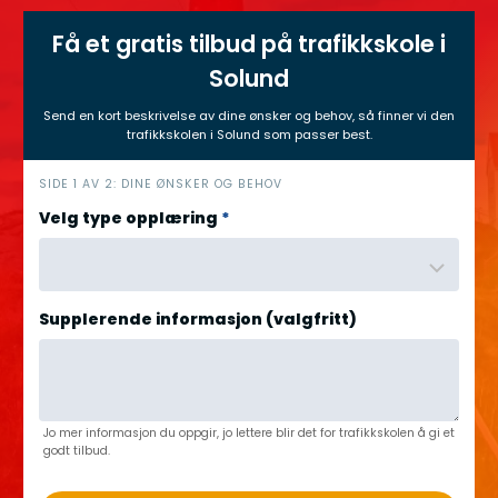
Få et gratis tilbud på trafikkskole i
Solund
Send en kort beskrivelse av dine ønsker og behov, så finner vi den
trafikkskolen i Solund som passer best.
h
SIDE 1 AV 2: DINE ØNSKER OG BEHOV
e
Velg type opplæring
*
r
o
Supplerende informasjon (valgfritt)
Jo mer informasjon du oppgir, jo lettere blir det for trafikkskolen å gi et
godt tilbud.