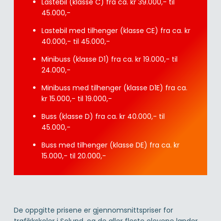
Lastebil (klasse C) fra ca. kr 39.000,- til
45.000,-
Lastebil med tilhenger (klasse CE) fra ca. kr
40.000,- til 45.000,-
Minibuss (klasse D1) fra ca. kr 19.000,- til
24.000,-
Minibuss med tilhenger (klasse D1E) fra ca.
kr 15.000,- til 19.000,-
Buss (klasse D) fra ca. kr 40.000,- til
45.000,-
Buss med tilhenger (klasse DE) fra ca. kr
15.000,- til 20.000,-
De oppgitte prisene er gjennomsnittspriser for
trafikkskoler i Solund, og de aller fleste elevene lander