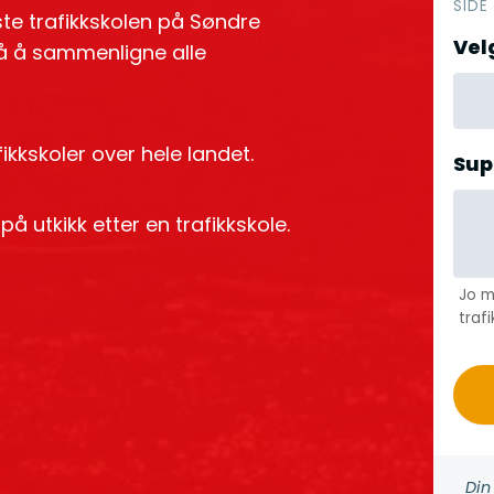
h
SIDE
te trafikkskolen på Søndre
e
Vel
 på å sammenligne alle
r
o
kkskoler over hele landet.
Sup
på utkikk etter en trafikkskole.
Jo m
trafi
Din