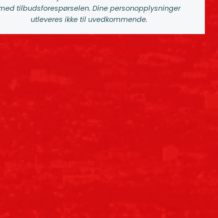
med tilbuds­forespørselen. Dine person­­opplysninger
utleveres ikke til uvedkommende.