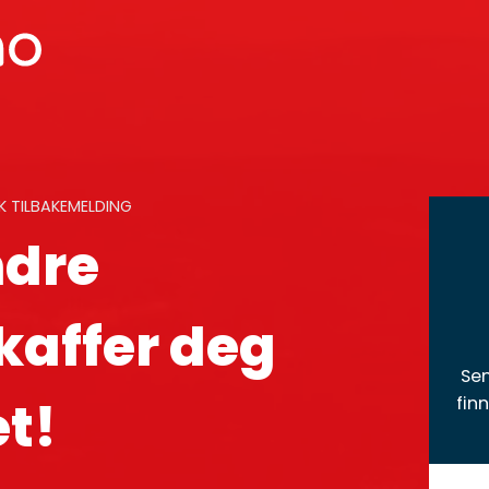
K TILBAKEMELDING
ndre
kaffer deg
Sen
et!
fin