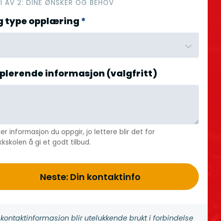
 1 AV 2: DINE ØNSKER OG BEHOV
g type opplæring
*
plerende informasjon (valgfritt)
er informasjon du oppgir, jo lettere blir det for
kkskolen å gi et godt tilbud.
Neste: Din kontaktinfo
 kontakt­informasjon blir utelukkende brukt i forbindelse