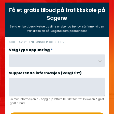
Få et gratis tilbud på trafikkskole på
Sagene
Send en kort beskrivelse av dine ønsker og behov, så finner vi den
trafikkskolen på Sagene som passer best.
h
SIDE 1 AV 2: DINE ØNSKER OG BEHOV
e
Velg type opplæring
*
r
o
Supplerende informasjon (valgfritt)
Jo mer informasjon du oppgir, jo lettere blir det for trafikkskolen å gi et
godt tilbud.