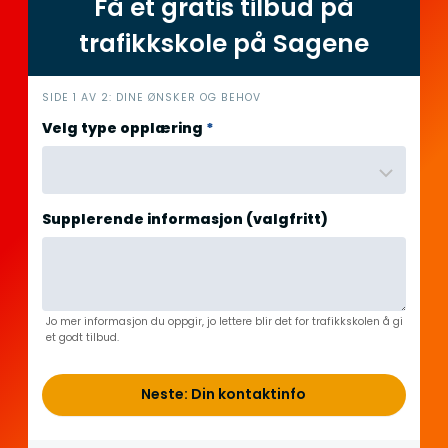
Få et gratis tilbud på
trafikkskole på Sagene
i
SIDE 1 AV 2: DINE ØNSKER OG BEHOV
n
Velg type opplæring
*
n
h
o
l
Supplerende informasjon (valgfritt)
d
Jo mer informasjon du oppgir, jo lettere blir det for trafikkskolen å gi
et godt tilbud.
Neste: Din kontaktinfo