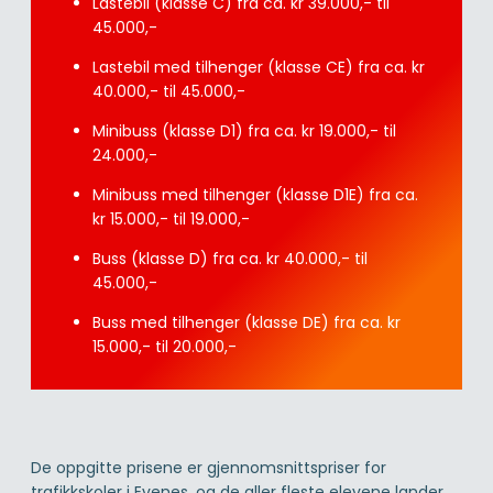
Lastebil (klasse C) fra ca. kr 39.000,- til
45.000,-
Lastebil med tilhenger (klasse CE) fra ca. kr
40.000,- til 45.000,-
Minibuss (klasse D1) fra ca. kr 19.000,- til
24.000,-
Minibuss med tilhenger (klasse D1E) fra ca.
kr 15.000,- til 19.000,-
Buss (klasse D) fra ca. kr 40.000,- til
45.000,-
Buss med tilhenger (klasse DE) fra ca. kr
15.000,- til 20.000,-
De oppgitte prisene er gjennomsnittspriser for
trafikkskoler i Evenes, og de aller fleste elevene lander