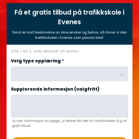
Få et gratis tilbud på trafikkskole i
Evenes
Send en kort beskrivelse av dine ønsker og behov, så finner vi den
trafikkskolen i Evenes som passer best.
h
SIDE 1 AV 2: DINE ØNSKER OG BEHOV
e
Velg type opplæring
*
r
o
Supplerende informasjon (valgfritt)
Jo mer informasjon du oppgir, jo lettere blir det for trafikkskolen å gi et
godt tilbud.