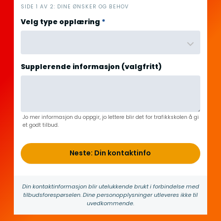
i
SIDE 1 AV 2: DINE ØNSKER OG BEHOV
n
Velg type opplæring
*
n
h
o
l
Supplerende informasjon (valgfritt)
d
Jo mer informasjon du oppgir, jo lettere blir det for trafikkskolen å gi
et godt tilbud.
Neste: Din kontaktinfo
Din kontakt­informasjon blir utelukkende brukt i forbindelse med
tilbuds­forespørselen. Dine person­­opplysninger utleveres ikke til
uvedkommende.