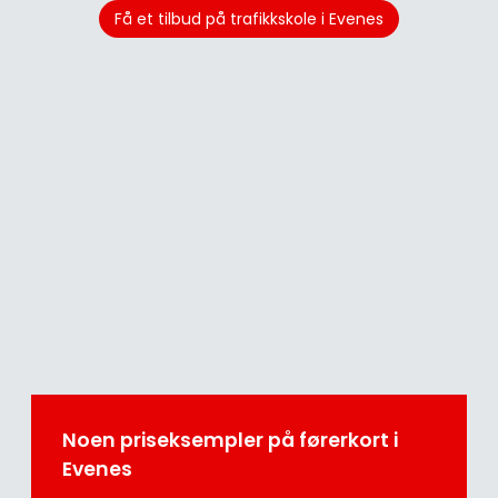
Få et tilbud på trafikkskole i Evenes
Noen priseksempler på førerkort i
Evenes