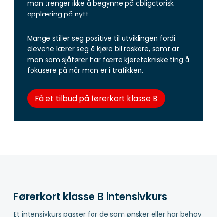
man trenger ikke å begynne på obligatorisk
opplæring på nytt.
Mange stiller seg positive til utviklingen fordi
elevene lærer seg å kjøre bil raskere, samt at
man som sjåfører har færre kjøretekniske ting å
fokusere på når man er i trafikken.
Få et tilbud på førerkort klasse B
Førerkort klasse B intensivkurs
Et intensivkurs passer for de som ønsker eller har behov