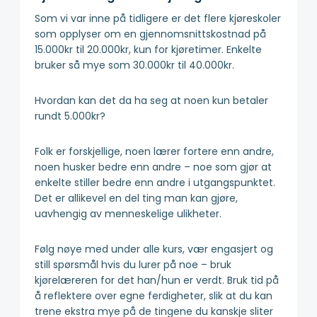
Som vi var inne på tidligere er det flere kjøreskoler
som opplyser om en gjennomsnittskostnad på
15.000kr til 20.000kr, kun for kjøretimer. Enkelte
bruker så mye som 30.000kr til 40.000kr.
Hvordan kan det da ha seg at noen kun betaler
rundt 5.000kr?
Folk er forskjellige, noen lærer fortere enn andre,
noen husker bedre enn andre – noe som gjør at
enkelte stiller bedre enn andre i utgangspunktet.
Det er allikevel en del ting man kan gjøre,
uavhengig av menneskelige ulikheter.
Følg nøye med under alle kurs, vær engasjert og
still spørsmål hvis du lurer på noe – bruk
kjørelæreren for det han/hun er verdt. Bruk tid på
å reflektere over egne ferdigheter, slik at du kan
trene ekstra mye på de tingene du kanskje sliter