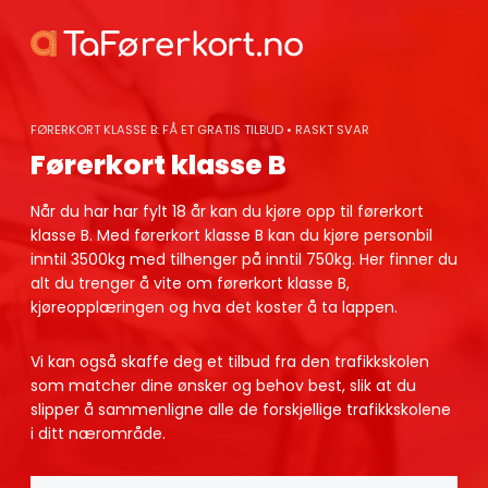
Skip
to
content
FØRERKORT KLASSE B: FÅ ET GRATIS TILBUD • RASKT SVAR
Førerkort klasse B
Når du har har fylt 18 år kan du kjøre opp til førerkort
klasse B. Med førerkort klasse B kan du kjøre personbil
inntil 3500kg med tilhenger på inntil 750kg. Her finner du
alt du trenger å vite om førerkort klasse B,
kjøreopplæringen og hva det koster å ta lappen.
Vi kan også skaffe deg et tilbud fra den trafikkskolen
som matcher dine ønsker og behov best, slik at du
slipper å sammenligne alle de forskjellige trafikkskolene
i ditt nærområde.