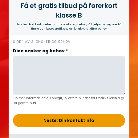
Få et gratis tilbud på førerkort
klasse B
Send en kort beskrivelse av dine ønsker og behov, så hjelper vi deg med å
finne den beste trafikkskolen for akkurat dine behov.
h
SIDE 1 AV 2: ØNSKER OG BEHOV
e
Dine ønsker og behov
*
r
o
_
k
a
t
e
Jo mer informasjon du oppgir, jo lettere blir det for trafikkskolen å gi
g
et godt tilbud.
o
r
Neste: Din kontaktinfo
i
s
i